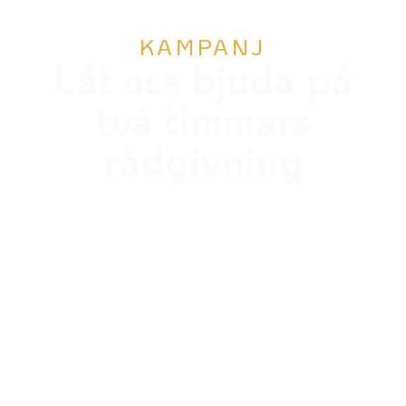
KAMPANJ
Låt oss bjuda på
två timmars
rådgivning
It’s your lucky day! Nu har du chansen att prata om
just dina utmaningar tillsammans med en SEVR-
expert. Du väljer själv om du vill fokusera på
konsolidering eller CFO-rådgivning, så ger vi
konkreta rekommendationer och lösningar som gör
jobbet smidigare.
Inga kostnader. Inga måsten. Bara rådgivning som